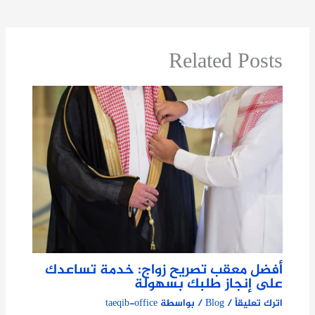
Related Posts
أفضل معقب تصريح زواج: خدمة تساعدك
على إنجاز طلبك بسهولة
اترك تعليقاً
/
Blog
/ بواسطة
taeqib-office