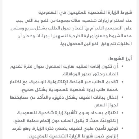
شروط الزيارة الشخصية للمقيمين في السعودية
عند استخراج زيارات شخصيه، هناك مجموعة من الضوابط التي يجب
على المقيمين الالتزام بها لضمان قبول الطلب بشكل سريع وسلس.
هذه الشروط وضعتها وزارة الخارجية لتسهيل الإجراءات وضمان أن
الطلبات تتم وفق القوانين المعمول بها.
أبرز الشروط:
أن تكون إقامة المقيم سارية المفعول طوال فترة تقديم
الطلب وحتى صدور الموافقة.
تقديم الطلب عبر المنصة الإلكترونية الرسمية، مع اختيار
خدمة طلب زيارة شخصية للسعودية بشكل صحيح.
إدخال بيانات الضيف بشكل دقيق، والتأكد من مطابقتها
لجواز السفر.
الالتزام بسداد رسوم تأشيرة زيارة شخصية للسعودية
إلكترونيًا، حيث لا يُقبل الطلب دون إتمام عملية الدفع.
توفير تأمين طبي للضيف يغطي فترة الزيارة، وهو شرط
إلزامي ضمن
شروط الزيارة الشخصية للمقيمين
.