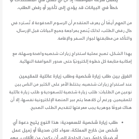
يضمن سرعة الموافقة، إذ أن أي نقص في المستندات أو
خطأ في البيانات قد يؤدي إلى تأخير أو رفض الطلب.
من المهم أيضًا أن يعرف المتقدم أن الرسوم المدفوعة لا تُسترد في
حال رفض الطلب، لذلك يُنصح بمراجعة جميع البيانات قبل الإرسال،
والتأكد من مطابقتها لجواز السفر والإقامة.
بهذا الشكل، تصبح عملية استخراج زيارات شخصيه واضحة وسهلة، مع
إمكانية متابعة كل خطوة إلكترونيًا حتى صدور الموافقة النهائية.
الفرق بين طلب زيارة شخصية وطلب زيارة عائلية للمقيمين
عند استخراج زيارات شخصيه، يختلط الأمر على الكثير من الناس بين
نوعين من الطلبات:
طلب زيارة شخصية للسعودية
و
طلب زيارة عائلية
للمقيمين
. ورغم أن كلاهما يتم عبر المنصة الإلكترونية نفسها، إلا أن
هناك فروقًا جوهرية يجب معرفتها لتقديم الطلب الصحيح.
طلب زيارة شخصية للسعودية
: هذا النوع يتيح دعوة أي
شخص من خارج المملكة، سواء كان صديقًا أو زميل عمل
أو ضيفًا خاصًا، دون الحاجة إلى أن يكون من الأقارب. وهو