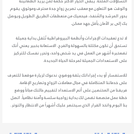
التساؤلات الملحة. يبقى الخيار الأكثر حكمة لمن يريد الطمأنينة
والوقت هو التعاون مع
معقب تصريح زواج جدة
محترف وموثوق، يقوم
بدور المرشد والمُنفذ، فيحميك من منعطفات الطريق الطويل ويوصل
بك إلى بر الأمان بأقل جهد ممكن.
لا تدع تعقيدات الإجراءات وأنظمة البيروقراطية تُثقل بداية جميلة
تستحق أن تكون مكللة بالسهولة والفرح. الاستعانة بخبير يعني أنك
تضعخبرة أشهر من العمل في يد شخص واحد، وتحرر نفسك للتركيز
على الاستعدادات الجميلة لمرحلة الحياة الجديدة.
للاستفسار أو بدء إجراءاتك بثقة ووضوح، ندعوك لزيارة موقعنا للتعرف
على خدماتنا المتكاملة في مجال معاملات الزواج وتصاريح الإقامة.
فريقنا من المختصين على أتم الاستعداد لتقييم حالتك مجاناً ووضع
خطة عمل مخصصة تضمن لك بداية زواجية سلسة وآمنة نظامياً. اتصل
بنا اليوم واتخذ القرار الذي سيختصر عليك أشهراً من الانتظار والتوتر.