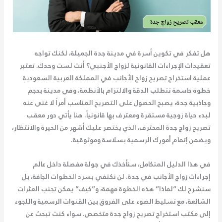
هل تفكر في تكوين أسرة في مدينة جدة الجميلة، لكنك تواجه
تعقيدات الإجراءات القانونية لزواج الأجنبي؟ أنت لست وحدك. تعتبر
عملية استخراج تصريح زواج الأجانب في المملكة العربية السعودية
خطوة حاسمة تتطلب الدقة والالتزام بالأنظمة، وفي مدينة بحجم
وجاذبية جدة، يصبح الحصول على التصريح المناسب أمراً لا غنى عنه
لبدء حياة زوجية مستقرة ومعترف بها قانونياً. هنا يأتي دور
معقب
تصريح زواج جدة
المحترف، الذي يختصر عليك أشهر من الحيرة والانتظار،
ويضمن إتمام أمورك الرسمية بسلاسة وموثوقية.
في هذا الدليل المتكامل، سنأخذك في جولة مفصلة داخل عالم
إجراءات زواج الأجانب في جدة. لن نكتفي بسرد الخطوات الجافة، بل
سنشرح لك “لماذا” هذه الخطوة مهمة، و”كيف” يمكن تجنب العثرات
الشائعة، مع تسليط الضوء على الفروق بين القنوات الرسمية واللجوء
إلى مكتب استخراج تصريح زواج جدة متخصص. سواء كنت تبحث عن