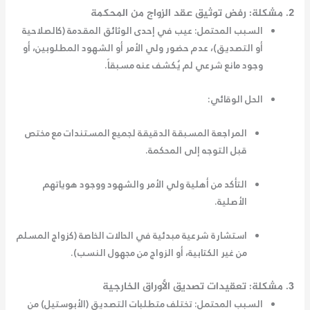
2. مشكلة: رفض توثيق عقد الزواج من المحكمة
السبب المحتمل:
عيب في إحدى الوثائق المقدمة (كالصلاحية
أو التصديق)، عدم حضور ولي الأمر أو الشهود المطلوبين، أو
وجود مانع شرعي لم يُكشف عنه مسبقاً.
الحل الوقائي:
المراجعة المسبقة الدقيقة لجميع المستندات مع مختص
قبل التوجه إلى المحكمة.
التأكد من أهلية ولي الأمر والشهود ووجود هوياتهم
الأصلية.
استشارة شرعية مبدئية في الحالات الخاصة (كزواج المسلم
من غير الكتابية، أو الزواج من مجهول النسب).
3. مشكلة: تعقيدات تصديق الأوراق الخارجية
السبب المحتمل:
تختلف متطلبات التصديق (الأبوستيل) من