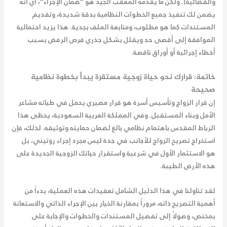
والقضائية). ولكن ما يقدمه المعقب الجيد هو “ضمان الإجراء”، أي أنه
يضمن لك تنفيذ جميع الخطوات النظامية بدقة شديدة، وتقديم
المستندات كما هو مطلوب، ومتابعة الملف بجدية. هذا يزيد احتمالية
الموافقة إلى أقصى حد ويقلل بشكل جذري فرص الرفض بسبب
أخطاء إجرائية أو أوراق ناقصة.
خاتمة: قرارك نحو حياة زوجية مستقرة يبدأ بخطوة نظامية
صحيحة
إن قرار الزواج وتأسيس أسرة هو قرار مصيري يحمل في طياته مشاعر
الأمل وبناء المستقبل. وفي المملكة العربية السعودية، يحظى هذا
الرباط المقدس باهتمام نظامي بالغ لضمان حمايته وتوثيقه. لذلك، فإن
استخراج تصريح الزواج للأجانب في جدة ليس مجرد إجراء روتيني، بل
هو الاستثمار الأول في شرعية واستقرار حياتك الزوجية الجديدة على
هذه الأرض الطيبة.
لقد تناولنا في هذا الدليل الشامل تعقيدات هذه العملية، بدءاً من
أهمية التصريح ذاته، مروراً بمقارنة الخيار بين الإجراء الذاتي والاستعانة
بمختص، وصولاً إلى تفصيل المستندات والخطوات والإجابة على