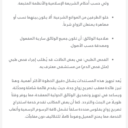
ولي حسب أحكام الشريعة الإسلامية والأنظمة المتبعة.
خلو الطرفين من الموانع الشرعية:
ألا يكون بينهما نسب أو
مصاهرة يمنعان الزواج شرعاً.
صلاحية الوثائق:
أن تكون جميع الوثائق سارية المفعول
ومصدقة حسب الأصول.
الفحص الطبي:
في بعض الحالات، قد يُطلب إجراء فحص طبي
(مثل فحص الدم) من مستشفى معترف به.
يُعد تجهيز هذه المستندات بشكل دقيق الخطوة الأكثر أهمية. وهنا
تبرز فائدة
معقب تصريح زواج جدة
، حيث يقدم قائمة شاملة ومحدَّثة،
ويساعد في تجهيز وتصديق الوثائق الدولية المعقدة، مما يوفر وقتاً
طويلاً من البحث والتردد. كما أن بعض المكاتب تقدم خدمة
استخراج
تصريح زواج بفلوس
محددة سلفاً تشمل كافة الرسوم الرسمية وأتعاب
الخدمة، مما يمنح العميل وضوحاً كاملاً للتكاليف دون مفاجآت.