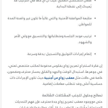
ضمان التسلسل الصحيح:
حيث أن أي خطأ في الترتيب قد
يُعيدك إلى نقطة البداية.
متابعة الموافقة الأمنية:
والتي غالباً ما تكون غير واضحة المدة
للمواطن.
ترتيب موعد الجلسة ومتطلباتها:
والتنسيق مع ولي الأمر
والشهود.
إتمام إجراءات التوثيق والتسجيل:
بدقة وسرعة.
إن فكرة
استخراج تصريح زواج بفلوس
مدفوعة لمكتب متخصص تعني،
في جوهرها، استبدال الوقت والجهد والقلق بمسار محترف ومضمون،
خاصة في حالات مثل
معقب زواج من أجنبية
حيث تكون الإجراءات ذات
حساسية أعلى وقد تتطلب معاملات إضافية.
نصائح وحلول لتجنب المشكلات الشائعة
حتى مع وجود
معقب تصريح زواج جدة
محترف، فإن فهم التحديات
المحتملة يُمكّنك من التعاون بشكل أكثر فعالية واتخاذ قرارات