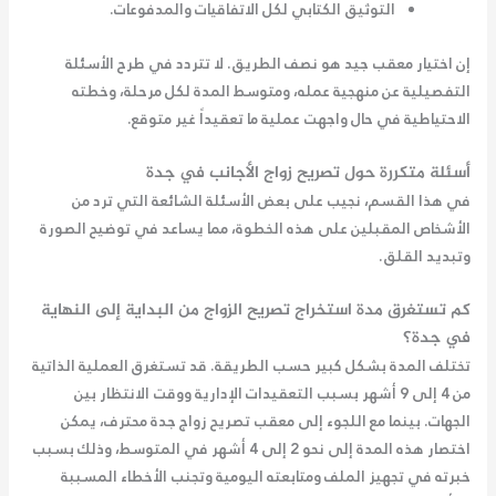
التوثيق الكتابي لكل الاتفاقيات والمدفوعات.
إن اختيار معقب جيد هو نصف الطريق. لا تتردد في طرح الأسئلة
التفصيلية عن منهجية عمله، ومتوسط المدة لكل مرحلة، وخطته
الاحتياطية في حال واجهت عملية ما تعقيداً غير متوقع.
أسئلة متكررة حول تصريح زواج الأجانب في جدة
في هذا القسم، نجيب على بعض الأسئلة الشائعة التي ترد من
الأشخاص المقبلين على هذه الخطوة، مما يساعد في توضيح الصورة
وتبديد القلق.
كم تستغرق مدة استخراج تصريح الزواج من البداية إلى النهاية
في جدة؟
تختلف المدة بشكل كبير حسب الطريقة. قد تستغرق العملية الذاتية
من 4 إلى 9 أشهر بسبب التعقيدات الإدارية ووقت الانتظار بين
الجهات. بينما مع اللجوء إلى
معقب تصريح زواج جدة
محترف، يمكن
اختصار هذه المدة إلى نحو 2 إلى 4 أشهر في المتوسط، وذلك بسبب
خبرته في تجهيز الملف ومتابعته اليومية وتجنب الأخطاء المسببة