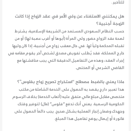
للتأخير.
هل يمكنني الاستغناء عن ولي الأمر في عقد الزواج إذا كانت
الزوجة أجنبية؟
حسب النظام السعودي المستمد من الشريعة الإسلامية، يشترط
لصحة عقد الزواج حضور ولي المرأة (أبوها أو أقرب عصبة لها) أو من
تقبله المحكمة ولياً لها. في حال
معقب زواج من أجنبية
، إذا كان وليها
خارج المملكة، فقد يُطلب تفويض مصدق لشخص آخر يقوم مقامه في
إجراء العقد، وهذه من التفاصيل الدقيقة التي يجب مناقشتها مع
القاضي الشرعي أو المختص.
ماذا يعني بالضبط مصطلح “استخراج تصريح زواج بفلوس”؟
هذا تعبير دارج يقصد به الحصول على الخدمة الشاملة من مكتب
متخصص مقابل مبلغ مالي متفق عليه (أتعاب الخدمة) بخلاف الرسوم
الحكومية الرسمية. يعني أنك تدفع “فلوس” (مال) لتوفير وقتك
وجهدك وضمان إنجاز العملية بشكل صحيح. يجب دائماً الحصول على
فاتورة أو إيصال يوضح تفاصيل هذا المبلغ.