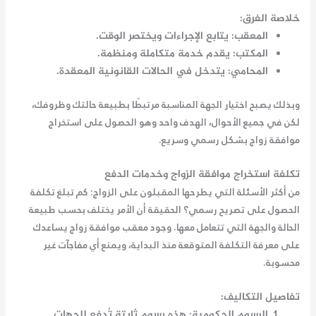
خلاصة الفرق:
المعقب: يتابع الإجراءات ويختصر الوقت.
المكتب: يقدم خدمة متكاملة ومنظمة.
المحامي: يتدخل في الحالات القانونية المعقدة.
وبذلك يصبح اختيار الجهة المناسبة مرتبطًا بطبيعة حالتك وظروفك،
لكن في جميع الأحوال، الهدف واحد وهو الحصول على
استخراج
موافقة زواج
بشكل رسمي وسريع.
تكلفة استخراج موافقة الزواج وخدمات الدفع
من أكثر الأسئلة التي يطرحها المقبلون على الزواج: كم تبلغ تكلفة
الحصول على تصريح رسمي؟ الحقيقة أن الأمر يختلف بحسب طبيعة
الحالة والجهة التي تتعامل معها. وجود
معقب موافقة زواج
يساعدك
على معرفة التكلفة المتوقعة منذ البداية، ويمنع أي مفاجآت غير
محسوبة.
تفاصيل التكاليف:
الرسوم الحكومية
: هذه رسوم ثابتة تُدفع للجهات