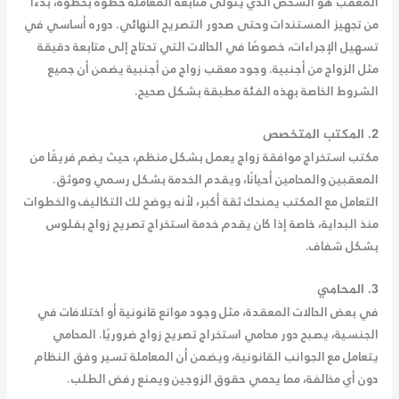
المعقب هو الشخص الذي يتولى متابعة المعاملة خطوة بخطوة، بدءًا
من تجهيز المستندات وحتى صدور التصريح النهائي. دوره أساسي في
تسهيل الإجراءات، خصوصًا في الحالات التي تحتاج إلى متابعة دقيقة
مثل الزواج من أجنبية. وجود
معقب زواج من أجنبية
يضمن أن جميع
الشروط الخاصة بهذه الفئة مطبقة بشكل صحيح.
2. المكتب المتخصص
مكتب استخراج موافقة زواج
يعمل بشكل منظم، حيث يضم فريقًا من
المعقبين والمحامين أحيانًا، ويقدم الخدمة بشكل رسمي وموثق.
التعامل مع المكتب يمنحك ثقة أكبر، لأنه يوضح لك التكاليف والخطوات
منذ البداية، خاصة إذا كان يقدم خدمة
استخراج تصريح زواج بفلوس
بشكل شفاف.
3. المحامي
في بعض الحالات المعقدة، مثل وجود موانع قانونية أو اختلافات في
الجنسية، يصبح دور
محامي استخراج تصريح زواج
ضروريًا. المحامي
يتعامل مع الجوانب القانونية، ويضمن أن المعاملة تسير وفق النظام
دون أي مخالفة، مما يحمي حقوق الزوجين ويمنع رفض الطلب.