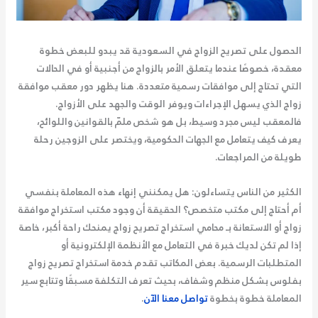
الحصول على تصريح الزواج في السعودية قد يبدو للبعض خطوة
معقدة، خصوصًا عندما يتعلق الأمر بالزواج من أجنبية أو في الحالات
التي تحتاج إلى موافقات رسمية متعددة. هنا يظهر دور
معقب موافقة
زواج
الذي يسهل الإجراءات ويوفر الوقت والجهد على الأزواج.
فالمعقب ليس مجرد وسيط، بل هو شخص ملمّ بالقوانين واللوائح،
يعرف كيف يتعامل مع الجهات الحكومية، ويختصر على الزوجين رحلة
طويلة من المراجعات.
الكثير من الناس يتساءلون: هل يمكنني إنهاء هذه المعاملة بنفسي
أم أحتاج إلى مكتب متخصص؟ الحقيقة أن وجود مكتب استخراج موافقة
زواج أو الاستعانة بـ محامي استخراج تصريح زواج يمنحك راحة أكبر، خاصة
إذا لم تكن لديك خبرة في التعامل مع الأنظمة الإلكترونية أو
المتطلبات الرسمية. بعض المكاتب تقدم خدمة استخراج تصريح زواج
بفلوس بشكل منظم وشفاف، بحيث تعرف التكلفة مسبقًا وتتابع سير
المعاملة خطوة بخطوة
تواصل معنا الآن
.