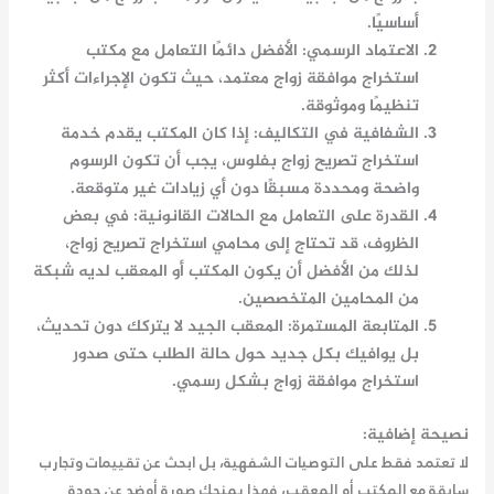
أساسيًا.
الاعتماد الرسمي
: الأفضل دائمًا التعامل مع
مكتب
استخراج موافقة زواج
معتمد، حيث تكون الإجراءات أكثر
تنظيمًا وموثوقة.
الشفافية في التكاليف
: إذا كان المكتب يقدم خدمة
استخراج تصريح زواج بفلوس
، يجب أن تكون الرسوم
واضحة ومحددة مسبقًا دون أي زيادات غير متوقعة.
القدرة على التعامل مع الحالات القانونية
: في بعض
الظروف، قد تحتاج إلى
محامي استخراج تصريح زواج
،
لذلك من الأفضل أن يكون المكتب أو المعقب لديه شبكة
من المحامين المتخصصين.
المتابعة المستمرة
: المعقب الجيد لا يتركك دون تحديث،
بل يوافيك بكل جديد حول حالة الطلب حتى صدور
استخراج موافقة زواج
بشكل رسمي.
نصيحة إضافية:
لا تعتمد فقط على التوصيات الشفهية، بل ابحث عن تقييمات وتجارب
سابقة مع المكتب أو المعقب، فهذا يمنحك صورة أوضح عن جودة