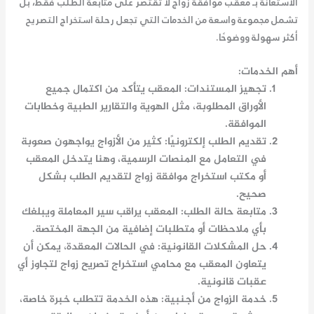
الاستعانة بـ
معقب موافقة زواج
لا تقتصر على متابعة الطلب فقط، بل
تشمل مجموعة واسعة من الخدمات التي تجعل رحلة استخراج التصريح
أكثر سهولة ووضوحًا.
أهم الخدمات:
تجهيز المستندات
: المعقب يتأكد من اكتمال جميع
الأوراق المطلوبة، مثل الهوية والتقارير الطبية وخطابات
الموافقة.
تقديم الطلب إلكترونيًا
: كثير من الأزواج يواجهون صعوبة
في التعامل مع المنصات الرسمية، وهنا يتدخل المعقب
أو
مكتب استخراج موافقة زواج
لتقديم الطلب بشكل
صحيح.
متابعة حالة الطلب
: المعقب يراقب سير المعاملة ويبلغك
بأي ملاحظات أو متطلبات إضافية من الجهة المختصة.
حل المشكلات القانونية
: في الحالات المعقدة، يمكن أن
يتعاون المعقب مع
محامي استخراج تصريح زواج
لتجاوز أي
عقبات قانونية.
خدمة الزواج من أجنبية
: هذه الخدمة تتطلب خبرة خاصة،