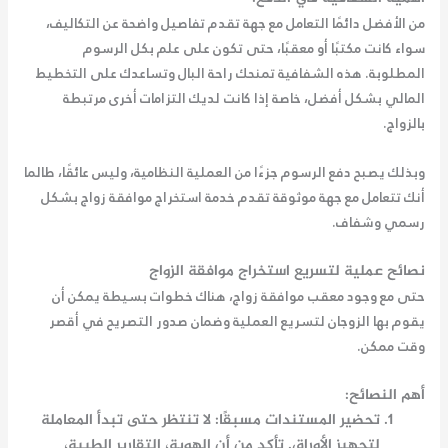
من الأفضل دائمًا التعامل مع جهة تقدم تفاصيل واضحة عن التكاليف،
سواء كانت مكتبًا أو معقبًا، حتى تكون على علم بكل الرسوم
المطلوبة. هذه الشفافية تمنحك راحة البال وتساعدك على التخطيط
المالي بشكل أفضل، خاصة إذا كانت لديك التزامات أخرى مرتبطة
بالزواج.
وبذلك يصبح دفع الرسوم جزءًا من العملية النظامية، وليس عائقًا، طالما
أنك تتعامل مع جهة موثوقة تقدم خدمة
استخراج موافقة زواج
بشكل
رسمي وشفاف.
نصائح عملية لتسريع استخراج موافقة الزواج
حتى مع وجود
معقب موافقة زواج
، هناك خطوات بسيطة يمكن أن
يقوم بها الزوجان لتسريع العملية وضمان صدور التصريح في أقصر
وقت ممكن.
أهم النصائح:
تحضير المستندات مسبقًا
: لا تنتظر حتى تبدأ المعاملة
لتجهيز الأوراق. تأكد من أن الهوية، التقارير الطبية،