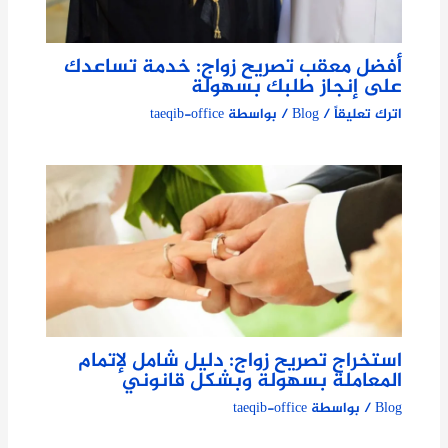
أفضل معقب تصريح زواج: خدمة تساعدك
على إنجاز طلبك بسهولة
اترك تعليقاً
/
Blog
/ بواسطة
taeqib-office
استخراج تصريح زواج: دليل شامل لإتمام
المعاملة بسهولة وبشكل قانوني
Blog
/ بواسطة
taeqib-office