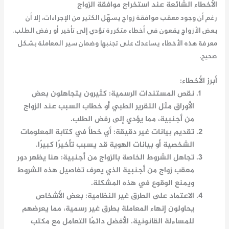
الأخطاء الشائعة عند استخراج موافقة الزواج
رغم أن وجود
معقب موافقة زواج
يسهّل الكثير من الإجراءات، إلا أن
بعض الأزواج يقعون في أخطاء متكررة تؤدي إلى تأخير أو رفض الطلب.
معرفة هذه الأخطاء يساعدك على تجنبها وضمان سير المعاملة بشكل
صحيح.
أبرز الأخطاء:
نقص المستندات الرسمية
: كثيرون يتجاهلون بعض
الأوراق مثل التقرير الطبي أو خطاب السبب عند الزواج
من أجنبية، مما يؤدي إلى رفض الطلب.
تقديم بيانات غير دقيقة
: أي خطأ في كتابة المعلومات
الشخصية أو بيانات الهوية قد يسبب تأخيرًا كبيرًا.
تجاهل الشروط الخاصة بالزواج من أجنبية
: هنا يظهر دور
معقب زواج من أجنبية
الذي يعرف تفاصيل هذه الشروط
ويمنع الوقوع في هذه المشكلة.
الاعتماد على الطرق غير النظامية
: بعض الأشخاص
يحاولون إنهاء المعاملة بطرق غير رسمية، مما يعرضهم
للمساءلة القانونية. الأفضل دائمًا التعامل مع
مكتب