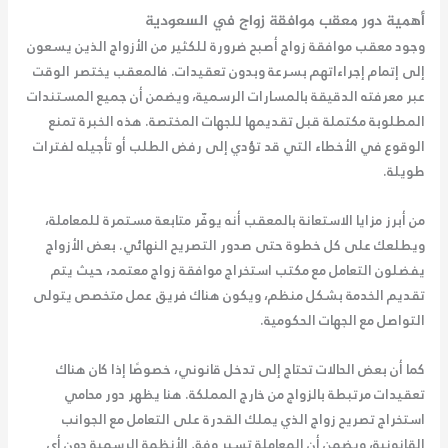
أهمية دور معقب موافقة زواج في السعودية
وجود
معقب موافقة زواج
أصبح ضرورة للكثير من الأزواج الذين يسعون
إلى إتمام إجراءاتهم بسرعة وبدون تعقيدات. فالمعقب يختصر الوقت
عبر معرفته الدقيقة بالمسارات الرسمية، ويضمن أن جميع المستندات
المطلوبة مكتملة قبل تقديمها للجهات المختصة. هذه الخبرة تمنع
الوقوع في الأخطاء التي قد تؤدي إلى رفض الطلب أو تأجيله لفترات
طويلة.
من أبرز مزايا الاستعانة بالمعقب أنه يوفّر متابعة مستمرة للمعاملة،
ويطلعك على كل خطوة حتى صدور التصريح النهائي. بعض الأزواج
يفضلون التعامل مع مكتب استخراج موافقة زواج معتمد، حيث يتم
تقديم الخدمة بشكل منظم، ويكون هناك فريق عمل متخصص يتولى
التواصل مع الجهات الحكومية.
كما أن بعض الحالات تحتاج إلى تدخل قانوني، خصوصًا إذا كان هناك
تعقيدات مرتبطة بالزواج من خارج المملكة. هنا يظهر دور محامي
استخراج تصريح زواج الذي يملك القدرة على التعامل مع الجوانب
القانونية، ويضمن أن المعاملة تسير وفق الأنظمة الرسمية دون أي