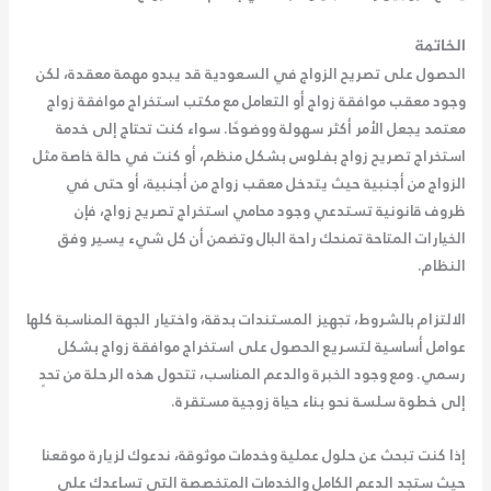
الخاتمة
الحصول على تصريح الزواج في السعودية قد يبدو مهمة معقدة، لكن
وجود
معقب موافقة زواج
أو التعامل مع مكتب استخراج موافقة زواج
معتمد يجعل الأمر أكثر سهولة ووضوحًا. سواء كنت تحتاج إلى خدمة
استخراج تصريح زواج بفلوس بشكل منظم، أو كنت في حالة خاصة مثل
الزواج من أجنبية حيث يتدخل معقب زواج من أجنبية، أو حتى في
ظروف قانونية تستدعي وجود محامي استخراج تصريح زواج، فإن
الخيارات المتاحة تمنحك راحة البال وتضمن أن كل شيء يسير وفق
النظام.
الالتزام بالشروط، تجهيز المستندات بدقة، واختيار الجهة المناسبة كلها
عوامل أساسية لتسريع الحصول على استخراج موافقة زواج بشكل
رسمي. ومع وجود الخبرة والدعم المناسب، تتحول هذه الرحلة من تحدٍ
إلى خطوة سلسة نحو بناء حياة زوجية مستقرة.
إذا كنت تبحث عن حلول عملية وخدمات موثوقة، ندعوك لزيارة موقعنا
حيث ستجد الدعم الكامل والخدمات المتخصصة التي تساعدك على