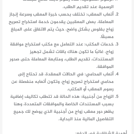
الرسمية عند تقديم الطلب.
أتعاب المعقب
: تختلف بحسب خبرة المعقب وسرعة إنجاز
المعاملة. بعض المعقبين يقدمون خدمة
استخراج تصريح
زواج بفلوس
بشكل واضح، حيث يتم الاتفاق على المبلغ
مسبقًا.
خدمات المكتب
: عند التعامل مع
مكتب استخراج موافقة
زواج
، غالبًا ما تكون هناك باقات تشمل تجهيز
المستندات، تقديم الطلب، ومتابعة المعاملة حتى صدور
الموافقة.
أتعاب المحامي
: في الحالات المعقدة، قد تحتاج إلى
محامي استخراج تصريح زواج
، وتكون أتعابه منفصلة عن
رسوم المعقب أو المكتب.
الزواج من أجنبية
: هذه الحالة قد تتطلب تكاليف إضافية
بسبب المستندات الخاصة والموافقات المتعددة، وهنا
يظهر دور
معقب زواج من أجنبية
الذي يوضح لك جميع
التفاصيل المالية منذ البداية.
أهمية الشفافية في الدفع: