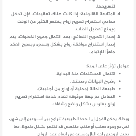
لتسريعها.
المتابعة القانونية
: إذا كانت هناك تعقيدات، فإن تدخل
محامي استخراج تصريح زواج
يختصر الكثير من الوقت
ويمنع تعطيل الطلب.
إصدار التصريح النهائي
: بعد اكتمال جميع الخطوات، يتم
إصدار
استخراج موافقة زواج
بشكل رسمي، ويصبح العقد
جاهزًا للإتمام.
عوامل تؤثر على المدة:
اكتمال المستندات منذ البداية.
وضوح البيانات وصحتها.
طبيعة الحالة (محلية أو زواج من أجنبية).
التعامل مع جهة موثوقة تقدم خدمة
استخراج تصريح
زواج بفلوس
بشكل واضح وشفاف.
وبذلك يمكن القول إن المدة الطبيعية تتراوح بين أسبوعين إلى شهر،
لكن مع وجود معقب أو مكتب متخصص قد تختصر بشكل ملحوظ، مما
يمنح الزوجين راحة البال وسرعة في إتمام عقد الزواج.