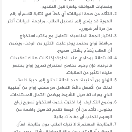
وخطابات الموافقة جاهزة قبل التقديم.
التأكد من صحة البيانات
: أي خطأ في كتابة الاسم أو رقم
الهوية قد يؤدي إلى تعطيل الطلب. مراجعة البيانات أكثر
من مرة أمر ضروري.
اختيار الجهة المناسبة
: التعامل مع
مكتب استخراج
موافقة زواج
معتمد يوفر عليك الكثير من الوقت، ويضمن
أن الطلب يُقدّم بشكل صحيح.
الاستعانة بمحامي عند الحاجة
: إذا كانت هناك تعقيدات
قانونية، فإن وجود
محامي استخراج تصريح زواج
يختصر
عليك الكثير من العقبات.
الزواج من أجنبية
: هذه الحالة تحتاج إلى خبرة خاصة،
لذلك من الأفضل دائمًا التعامل مع
معقب زواج من أجنبية
الذي يعرف تفاصيل الشروط ويضمن اكتمال المستندات.
وضوح التكاليف
: إذا اخترت خدمة
استخراج تصريح زواج
بفلوس
، تأكد من أن الجهة تقدم تفاصيل واضحة عن
الرسوم لتجنب أي مفاجآت مالية.
المتابعة المستمرة
: لا تترك الطلب دون متابعة. اسأل
المعقب أو المكتب عن حالة المعاملة بشكل دوري حتى