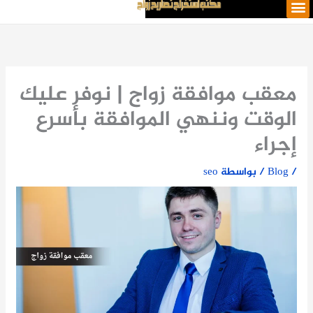
M
خطي
e
لى
n
لمحتوى
u
معقب موافقة زواج | نوفر عليك
الوقت وننهي الموافقة بأسرع
إجراء
/
Blog
/ بواسطة
seo