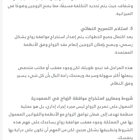
وشفاف، حيث يتم تحديد التكلفة مسبقًا، مما يمنح الزوجين وضوحًا في
الميزانية.
5. استلام التصريح النهائي
بعد اكتمال جميع الخطوات، يتم إصدار
استخراج موافقة زواج
بشكل
رسمي، ويصبح بإمكان الزوجين إتمام عقد الزواج وفق الأنظمة
المعتمدة.
هذه المراحل قد تبدو طويلة، لكن وجود معقب أو مكتب متخصص
يجعلها أكثر سهولة وسرعة، ويمنحك راحة البال بأن كل شيء يسير
وفق النظام.
شروط ومعايير استخراج موافقة الزواج في السعودية
الحصول على تصريح الزواج ليس مجرد إجراء إداري، بل هو عملية
منظمة تهدف إلى ضمان توافق الزواج مع الأنظمة والقوانين المعمول
بها في المملكة. وجود
معقب موافقة زواج
يساعدك على فهم هذه
الشروط وتطبيقها بشكل صحيح، لكن من المهم أن تكون على دراية بها
بنفسك.