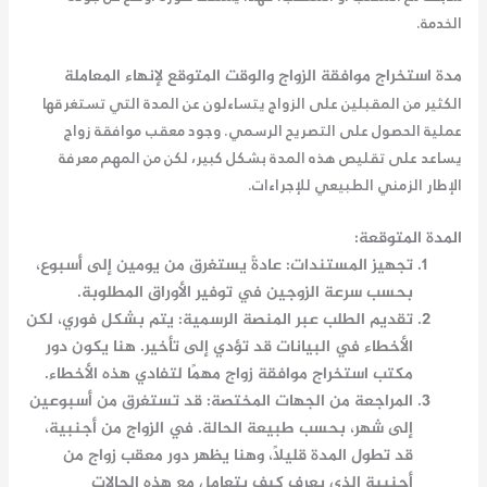
الخدمة.
مدة استخراج موافقة الزواج والوقت المتوقع لإنهاء المعاملة
الكثير من المقبلين على الزواج يتساءلون عن المدة التي تستغرقها
عملية الحصول على التصريح الرسمي. وجود
معقب موافقة زواج
يساعد على تقليص هذه المدة بشكل كبير، لكن من المهم معرفة
الإطار الزمني الطبيعي للإجراءات.
المدة المتوقعة:
تجهيز المستندات
: عادةً يستغرق من يومين إلى أسبوع،
بحسب سرعة الزوجين في توفير الأوراق المطلوبة.
تقديم الطلب عبر المنصة الرسمية
: يتم بشكل فوري، لكن
الأخطاء في البيانات قد تؤدي إلى تأخير. هنا يكون دور
مكتب استخراج موافقة زواج
مهمًا لتفادي هذه الأخطاء.
المراجعة من الجهات المختصة
: قد تستغرق من أسبوعين
إلى شهر، بحسب طبيعة الحالة. في الزواج من أجنبية،
قد تطول المدة قليلًا، وهنا يظهر دور
معقب زواج من
أجنبية
الذي يعرف كيف يتعامل مع هذه الحالات