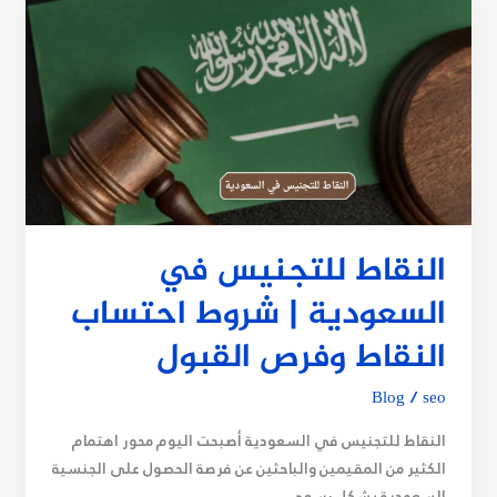
النقاط
للتجنيس
في
السعودية
|
شروط
احتساب
النقاط
وفرص
القبول
النقاط للتجنيس في
السعودية | شروط احتساب
النقاط وفرص القبول
Blog
/
seo
النقاط للتجنيس في السعودية أصبحت اليوم محور اهتمام
الكثير من المقيمين والباحثين عن فرصة الحصول على الجنسية
السعودية بشكل رسمي