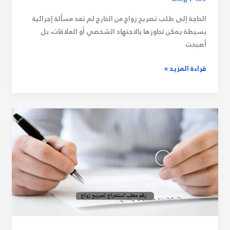
الحاجة إلى طلب تصريح زواج من الخارج لم تعد مسألة إجرائية
بسيطة يمكن تجاوزها بالاجتهاد الشخصي أو العلاقات، بل
أصبحت
قراءة المزيد »
رقم
معقب
استخراج
تصريح
زواج
وخدمات
المكاتب
المعتمدة
966562367406+