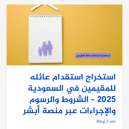
استخراج
استقدام
عائله
للمقيمين
في
السعودية
2025
–
الشروط
والرسوم
استخراج استقدام عائله
والإجراءات
للمقيمين في السعودية
عبر
منصة
2025 – الشروط والرسوم
أبشر
والإجراءات عبر منصة أبشر
Blog
/
seo