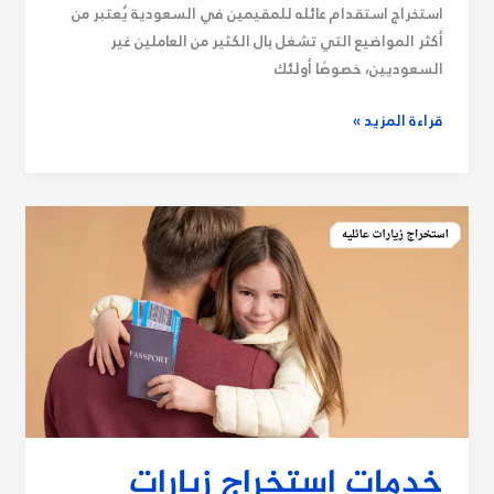
استخراج استقدام عائله للمقيمين في السعودية يُعتبر من
أكثر المواضيع التي تشغل بال الكثير من العاملين غير
السعوديين، خصوصًا أولئك
قراءة المزيد »
خدمات
استخراج
زيارات
عائليه
بسهولة
وبإجراءات
رسمية
موثوقة
في
المملكة
خدمات استخراج زيارات